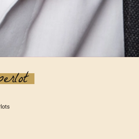
erlot
lots