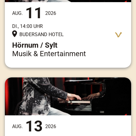
11
AUG.
2026
DI., 14:00 UHR
BUDERSAND HOTEL
Hörnum / Sylt
Musik & Entertainment
Adresse:
Am Kai 3, 25997 Hörnum / Sylt
13
AUG.
2026