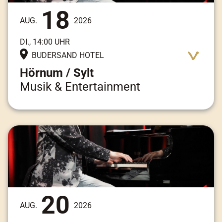
18
AUG.
2026
DI., 14:00 UHR
BUDERSAND HOTEL
Hörnum / Sylt
Musik & Entertainment
Adresse:
Am Kai 3, 25997 Hörnum / Sylt
20
AUG.
2026