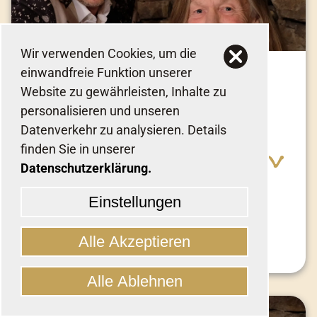
Wir verwenden Cookies, um die
11
einwandfreie Funktion unserer
SEPT.
2026
Website zu gewährleisten, Inhalte zu
FR., 20:00 UHR
personalisieren und unseren
NOSIE KATZMANN & DANIEL HELFRICH -
Datenverkehr zu analysieren. Details
ZELTSPEKTAKEL
finden Sie in unserer
Walldorf
Datenschutzerklärung.
“Calling Mr. Vain”
Einstellungen
Tickets
Alle Akzeptieren
Alle Ablehnen
Adresse:
Schwetzinger Str. 99, 69190
Cookies verwalten
Walldorf