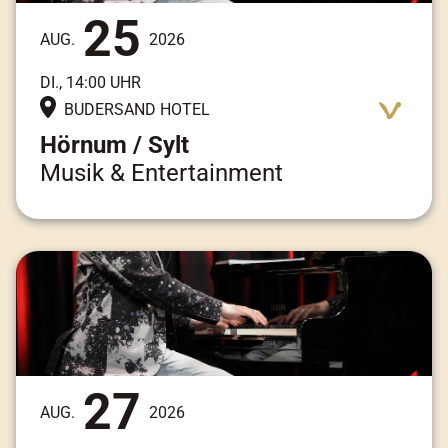
25
AUG.
2026
DI., 14:00 UHR
BUDERSAND HOTEL
Hörnum / Sylt
Musik & Entertainment
Adresse:
Am Kai 3, 25997 Hörnum / Sylt
27
AUG.
2026