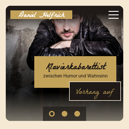
Daniel Helfrich
Klavierkabarettist
zwischen Humor und Wahnsinn
Vorhang auf