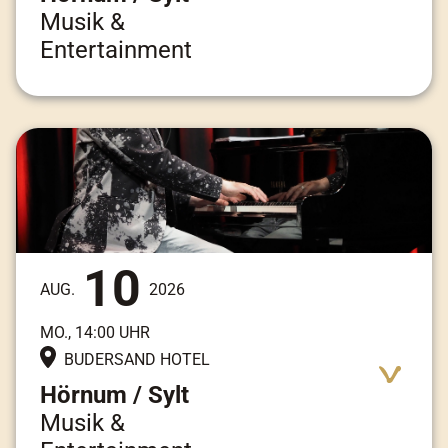
Musik &
Entertainment
Adresse:
Am Kai 3, 25997 Hörnum / Sylt
10
AUG.
2026
MO., 14:00 UHR
BUDERSAND HOTEL
Hörnum / Sylt
Musik &